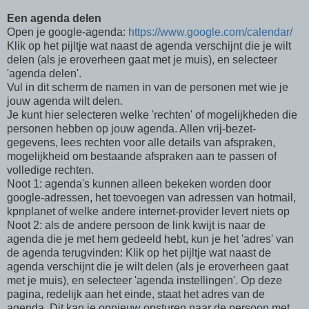
Een agenda delen
Open je google-agenda:
https://www.google.com/calendar/
Klik op het pijltje wat naast de agenda verschijnt die je wilt
delen (als je eroverheen gaat met je muis), en selecteer
'agenda delen'.
Vul in dit scherm de namen in van de personen met wie je
jouw agenda wilt delen.
Je kunt hier selecteren welke 'rechten' of mogelijkheden die
personen hebben op jouw agenda. Allen vrij-bezet-
gegevens, lees rechten voor alle details van afspraken,
mogelijkheid om bestaande afspraken aan te passen of
volledige rechten.
Noot 1: agenda's kunnen alleen bekeken worden door
google-adressen, het toevoegen van adressen van hotmail,
kpnplanet of welke andere internet-provider levert niets op
Noot 2: als de andere persoon de link kwijt is naar de
agenda die je met hem gedeeld hebt, kun je het 'adres' van
de agenda terugvinden: Klik op het pijltje wat naast de
agenda verschijnt die je wilt delen (als je eroverheen gaat
met je muis), en selecteer 'agenda instellingen'. Op deze
pagina, redelijk aan het einde, staat het adres van de
agenda. Dit kan je opnieuw opsturen naar de persoon met