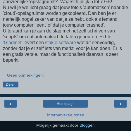
aanzienlijke 'opslagruimte'. Waarschijnlijk 5 tot 7 GB!
Nu wil je wellicht graag dat jouw foto's 'automatisch' naar die
'cloud'-opslagruimte worden gekopieerd. Dan ben je er
namelijk nogal zeker van dat je ze hebt, ook als iemand
jouw computer 'leent' of dat je computer 'crashed'.
Uiteraard kan je aan de slag met het zelf schrijven van
'scripts' om dat automatisch te laten gebeuren. Echter
'
Gladinet
' levert een
stukje software
wat dit eenvoudig,
zonder dat je er zelf iets van merkt, voor je kan doen. Er is
een gratis versie, maar de functionaliteit daarvan is zeer
beperkt.
Geen opmerkingen:
Delen
‹
›
Homepage
Internetversie tonen
Mogelijk gemaakt door
Blogger
.