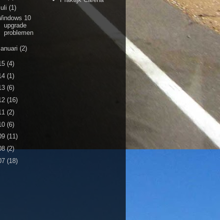
juli
(1)
Windows 10
upgrade
problemen
januari
(2)
15
(4)
14
(1)
13
(6)
12
(16)
11
(2)
10
(6)
09
(11)
08
(2)
07
(18)