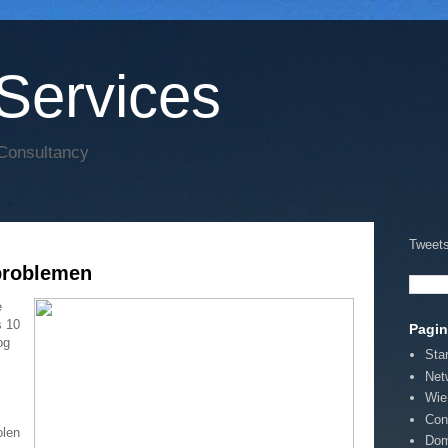
Services
 Consultancy
Tweets
problemen
e
s 10
Pagin
og
Sta
Net
Wie
Con
olen
Dom