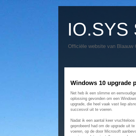
IO.SYS 
Officiële website van Blaauw
Windows 10 upgrade 
Net heb ik een slimme en eenvoudig
oplossing gevonden om een Window
upgrade, die heel vaak vast liep alsn
succesvol uit te voeren.
Nadat ik een aantal keer vruchteloos
geprobeerd had om de upgrade uit te
voeren, op de door Microsoft aanbev