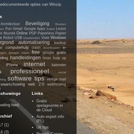
edocumenteerde opties van Winzip
s
Beveiliging
Architectuur
Boeken
Fun
Gmail
Google Apps
Lezen
ten
Kabel
Online
re
Muziek
PGP
Paperless
Papier
Windows
le
Robot
USB
Visie
Unattended
rgrond
automatisering
backup
computerhulp
e-
ar
crash
downloaden
free
gratis
google
eigen domein naam
handleidingen
iding
hoax
hulp op
internet
iPhone
d
kalender
professioneel
k
social
software
tips
veilige mail
king
waarschuwing
web 2.0
webhosting
e
schuwinge
Links
Gratis
loading feed.
opslagruimte in
de Cloud
rchief
Auto export info
(PL)
17
(1)
Uit tips
16
(3)
Praktijk Carena