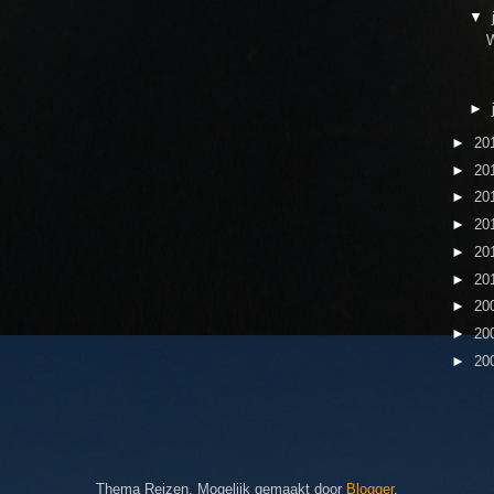
▼
►
►
20
►
20
►
20
►
20
►
20
►
20
►
20
►
20
►
20
Thema Reizen. Mogelijk gemaakt door
Blogger
.