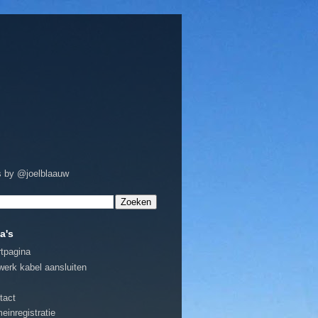
 by @joelblaauw
a's
rtpagina
werk kabel aansluiten
tact
einregistratie