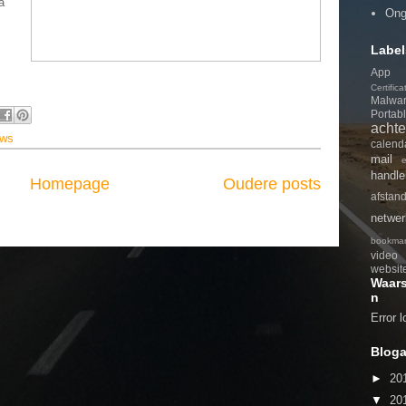
a
Ong
Label
App
Certifica
Malwa
Portab
achte
ows
calend
mail
handle
Homepage
Oudere posts
afstan
netwer
bookmar
video
websit
Waar
n
Error 
Bloga
►
20
▼
20