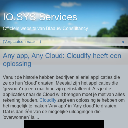
IO.SYS Services
Officiële website van Blaauw Consultancy
▼
Any app, Any Cloud: Cloudify heeft een
oplossing
Vanuit de historie hebben bedrijven allerlei applicaties die
ze op hun 'cloud' draaien. Meestal zijn het applicaties die
'gewoon' op een machine zijn geïnstalleerd. Als je die
applicaties naar de Cloud wilt brengen moet je met van alles
rekening houden.
Cloudify
zegt een oplossing te hebben om
het mogelijk te maken 'Any app' in 'Any cloud' te draaien.
Dat is dan één van de mogelijke uitdagingen die
'overwonnen' is....