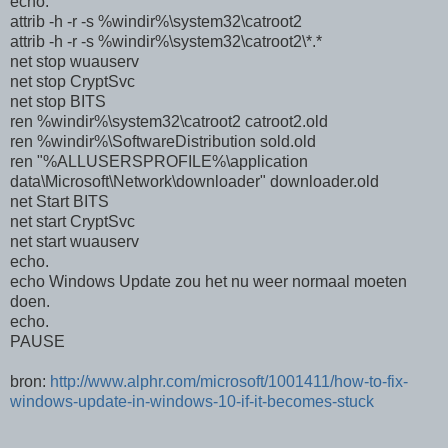
echo.
attrib -h -r -s %windir%\system32\catroot2
attrib -h -r -s %windir%\system32\catroot2\*.*
net stop wuauserv
net stop CryptSvc
net stop BITS
ren %windir%\system32\catroot2 catroot2.old
ren %windir%\SoftwareDistribution sold.old
ren "%ALLUSERSPROFILE%\application
data\Microsoft\Network\downloader" downloader.old
net Start BITS
net start CryptSvc
net start wuauserv
echo.
echo Windows Update zou het nu weer normaal moeten
doen.
echo.
PAUSE
bron:
http://www.alphr.com/microsoft/1001411/how-to-fix-
windows-update-in-windows-10-if-it-becomes-stuck