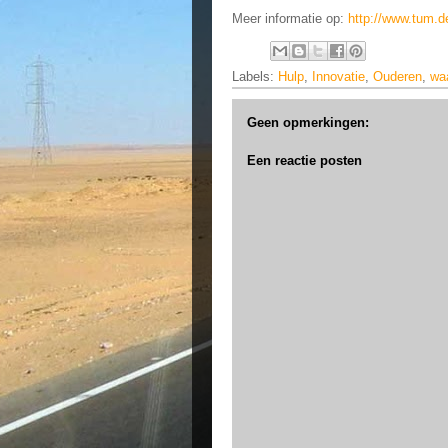
Meer informatie op:
http://www.tum.d
Labels:
Hulp
,
Innovatie
,
Ouderen
,
wa
Geen opmerkingen:
Een reactie posten