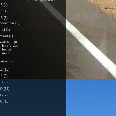
15
(4)
14
(1)
13
(6)
november
(2)
mei
(1)
maart
(1)
aar is mijn
bril? Vraag
het de
muur
januari
(2)
12
(16)
11
(2)
10
(6)
09
(11)
08
(2)
07
(18)