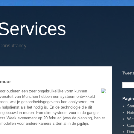
Services
 Consultancy
Tweets
e muur
oor ouderen een zeer ongebruikelijke vorm kunnen
ersiteit van München hebben een systeem ontwikkeld
Pagin
 vinden, wat je gezondheidsgegevens kan analyseren, en
Sta
hulpdienst als het nodig is. En de technologie die dit
Net
ingebouwd in muren. Een slim systeem voor in de gang is
ess Week evenement op 20 februari (was de planning, ben er
Wie
odellen voor andere kamers zitten al in de pijplijn.
Con
Dom