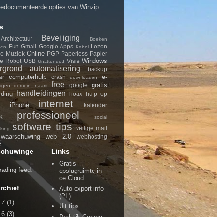
edocumenteerde opties van Winzip
s
Beveiliging
Architectuur
Boeken
Fun
Gmail
Google Apps
Lezen
ten
Kabel
Online
re
Muziek
PGP
Paperless
Papier
Windows
le
Robot
USB
Visie
Unattended
rgrond
automatisering
backup
computerhulp
e-
ar
crash
downloaden
free
gratis
google
eigen domein naam
handleidingen
iding
hoax
hulp op
internet
iPhone
d
kalender
professioneel
k
social
software
tips
veilige mail
king
waarschuwing
web 2.0
webhosting
e
schuwinge
Links
Gratis
loading feed.
opslagruimte in
de Cloud
rchief
Auto export info
(PL)
17
(1)
Uit tips
16
(3)
Praktijk Carena