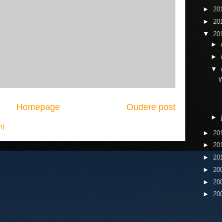
►
20
►
20
▼
20
►
►
▼
W
Homepage
Oudere post
►
m)
►
20
►
20
►
20
►
20
►
20
►
20