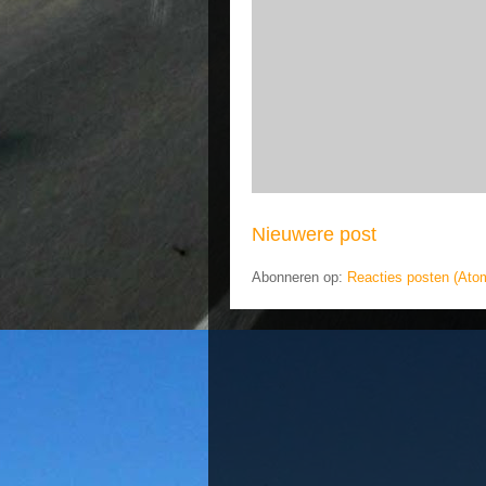
Nieuwere post
Abonneren op:
Reacties posten (Ato