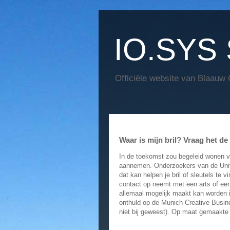
IO.SYS 
Officiële website van Blaauw
Waar is mijn bril? Vraag het d
In de toekomst zou begeleid wonen v
aannemen. Onderzoekers van de Univ
dat kan helpen je bril of sleutels te
contact op neemt met een arts of een 
allemaal mogelijk maakt kan worden 
onthuld op de Munich Creative Busin
niet bij geweest). Op maat gemaakte m