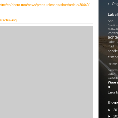
Ong
e/nc/en/about-tum/news/press-releases/short/article/30440/
Label
arschuwing
App
Certifica
Malwa
Portab
achte
calend
mail
handle
afstan
netwer
bookmar
video
websit
Waar
n
Error 
Bloga
►
20
►
20