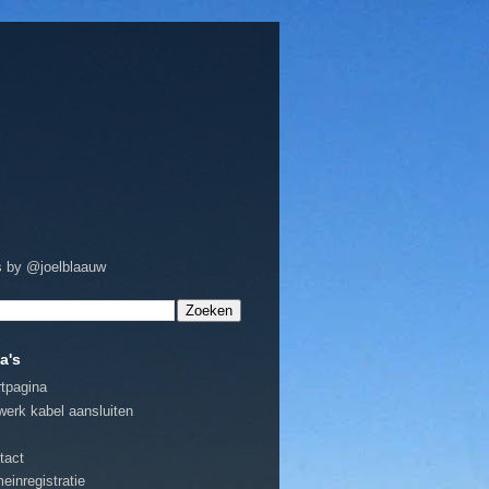
 by @joelblaauw
a's
rtpagina
werk kabel aansluiten
tact
einregistratie