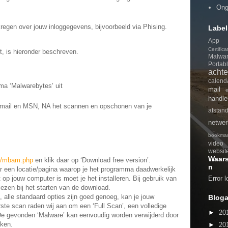
Ong
egen over jouw inloggegevens, bijvoorbeeld via Phising.
Label
App
Certifica
t, is hieronder beschreven.
Malwa
Portab
achte
calend
ma ‘Malwarebytes’ uit
mail
handle
email en MSN, NA het scannen en opschonen van je
afstan
netwer
bookmar
video
websit
Waar
g/mbam.php
en klik daar op ‘Download free version’.
n
r een locatie/pagina waarop je het programma daadwerkelijk
op jouw computer is moet je het installeren. Bij gebruik van
Error 
kiezen bij het starten van de download.
 alle standaard opties zijn goed genoeg, kan je jouw
Bloga
te scan raden wij aan om een ‘Full Scan’, een volledige
►
20
De gevonden ‘Malware’ kan eenvoudig worden verwijderd door
kken.
►
20