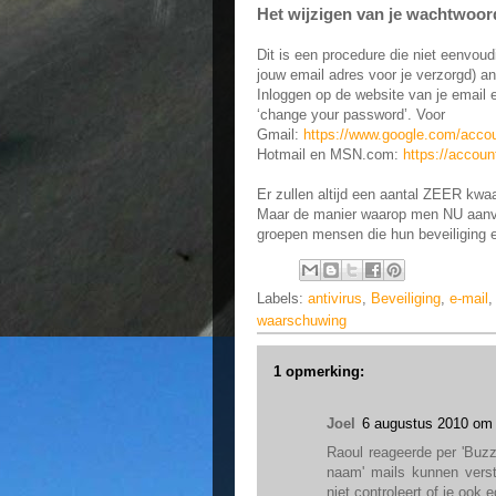
Het wijzigen van je wachtwoo
Dit is een procedure die niet eenvoudi
jouw email adres voor je verzorgd) an
Inloggen op de website van je email 
‘change your password’. Voor
Gmail:
https://www.google.com/acc
Hotmail en MSN.com:
https://accoun
Er zullen altijd een aantal ZEER kwaa
Maar de manier waarop men NU aanval
groepen mensen die hun beveiliging 
Labels:
antivirus
,
Beveiliging
,
e-mail
waarschuwing
1 opmerking:
Joel
6 augustus 2010 om
Raoul reageerde per 'Buzz
naam' mails kunnen verst
niet controleert of je ook e