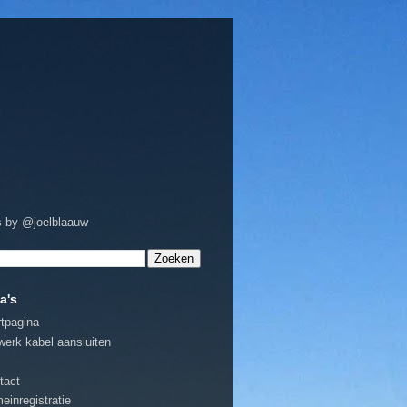
 by @joelblaauw
a's
rtpagina
werk kabel aansluiten
tact
einregistratie