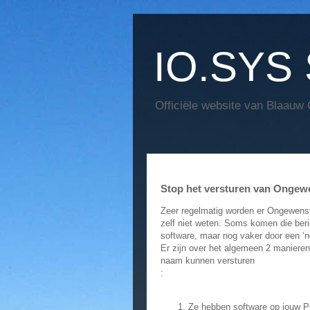
IO.SYS 
Officiële website van Blaauw
Stop het versturen van Ongew
Zeer regelmatig worden er Ongewenst
zelf niet weten. Soms komen die beri
software, maar nog vaker door een ‘n
Er zijn over het algemeen 2 maniere
naam kunnen versturen
:
Ze hebben software op jouw PC