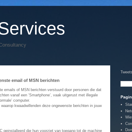
Services
 Consultancy
Tweets
enste email of MSN berichten
e emails of MSN berichten verstuurd door personen die dat
chten vanaf een ‘Smartphone’, vaak uitgerust met illegale
Pagin
ormale’ computer.
Sta
n waarop kwaadwillenden deze ongewenste berichten in jouw
Net
Wie
Con
Dom
 geinstalleerd die hun voorziet van toegang tot de machine