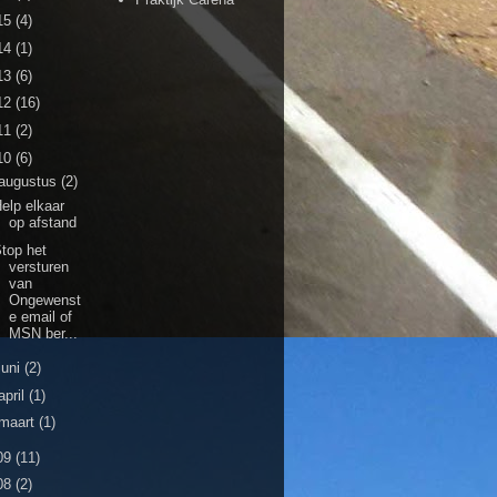
15
(4)
14
(1)
13
(6)
12
(16)
11
(2)
10
(6)
augustus
(2)
elp elkaar
op afstand
top het
versturen
van
Ongewenst
e email of
MSN ber...
juni
(2)
april
(1)
maart
(1)
09
(11)
08
(2)