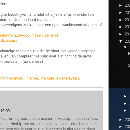
rden
►
20
►
20
g te beschrijven is, omdat dit bij elke email-provider (die
ders is. De standaard manier is:
►
20
en vervolgens zoeken naar een optie ‘wachtwoord wijzigen’ of
►
20
►
20
ounts/ManageAccount?service=mail
t.live.com/
▼
20
▼
daardige manieren zijn die hierdoor niet worden opgelost.
H
len van computer misbruik doet zijn richting de grote
en bewustzijn (awareness)
S
,
handleidingen
,
internet
,
Malware
,
software
,
tips
,
►
►
►
 15:00
' dat er nog een andere manier is waarop mensen in 'jouw
►
20
uren. Hierbij maken ze gebruik van een email-server die
►
20
cht bent wie je zegt te zijn. Hiertegen is niet veel te doen.