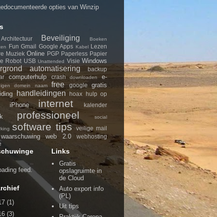
edocumenteerde opties van Winzip
s
Beveiliging
Architectuur
Boeken
Fun
Gmail
Google Apps
Lezen
ten
Kabel
Online
re
Muziek
PGP
Paperless
Papier
Windows
le
Robot
USB
Visie
Unattended
rgrond
automatisering
backup
computerhulp
e-
ar
crash
downloaden
free
gratis
google
eigen domein naam
handleidingen
iding
hoax
hulp op
internet
iPhone
d
kalender
professioneel
k
social
software
tips
veilige mail
king
waarschuwing
web 2.0
webhosting
e
schuwinge
Links
Gratis
loading feed.
opslagruimte in
de Cloud
rchief
Auto export info
(PL)
17
(1)
Uit tips
16
(3)
Praktijk Carena